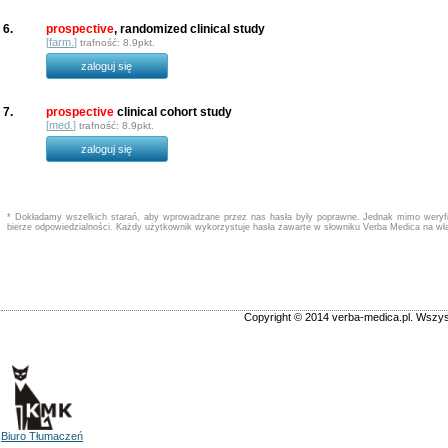
6.
prospective
, randomized clinical study
[
farm.
]
trafność: 8.9pkt.
zaloguj się
7.
prospective
clinical cohort study
[
med.
]
trafność: 8.9pkt.
zaloguj się
* Dokładamy wszelkich starań, aby wprowadzane przez nas hasła były poprawne. Jednak mimo weryfik
bierze odpowiedzialności. Każdy użytkownik wykorzystuje hasła zawarte w słowniku Verba Medica na wł
Copyright © 2014 verba-medica.pl. Wszys
Biuro Tłumaczeń