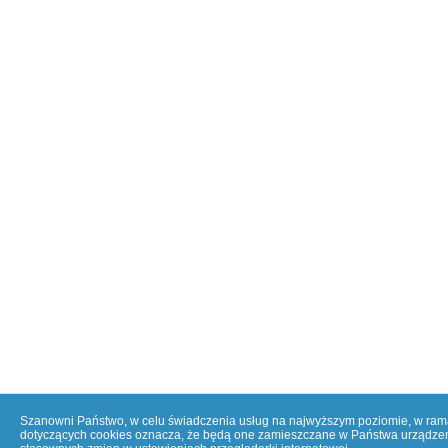
Szanowni Państwo, w celu świadczenia usług na najwyższym poziomie, w ramac
dotyczących cookies oznacza, że będą one zamieszczane w Państwa urządzen