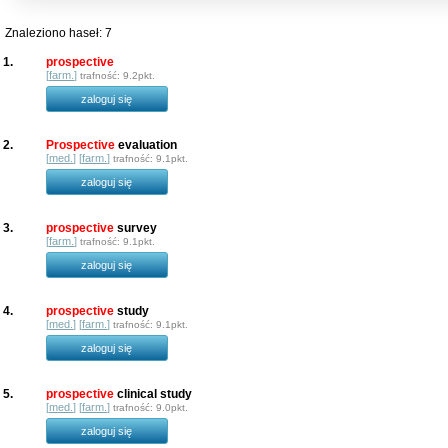
Znaleziono haseł: 7
1.
prospective
[
farm.
]
trafność: 9.2pkt.
zaloguj się
2.
Prospective
evaluation
[
med.
] [
farm.
]
trafność: 9.1pkt.
zaloguj się
3.
prospective
survey
[
farm.
]
trafność: 9.1pkt.
zaloguj się
4.
prospective
study
[
med.
] [
farm.
]
trafność: 9.1pkt.
zaloguj się
5.
prospective
clinical study
[
med.
] [
farm.
]
trafność: 9.0pkt.
zaloguj się