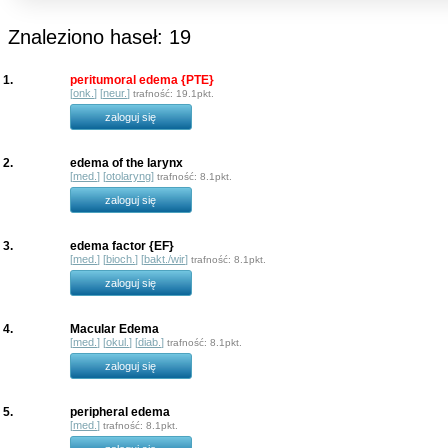
Znaleziono haseł: 19
1.
peritumoral edema {PTE}
[
onk.
] [
neur.
]
trafność: 19.1pkt.
zaloguj się
2.
edema of the larynx
[
med.
] [
otolaryng
]
trafność: 8.1pkt.
zaloguj się
3.
edema factor {EF}
[
med.
] [
bioch.
] [
bakt./wir
]
trafność: 8.1pkt.
zaloguj się
4.
Macular Edema
[
med.
] [
okul.
] [
diab.
]
trafność: 8.1pkt.
zaloguj się
5.
peripheral edema
[
med.
]
trafność: 8.1pkt.