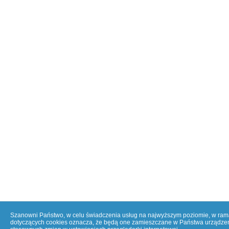
Szanowni Państwo, w celu świadczenia usług na najwyższym poziomie, w ramac
dotyczących cookies oznacza, że będą one zamieszczane w Państwa urządzen