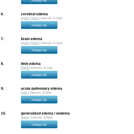
zaloguj się
6.
cerebral edema
[
med.
] [
neur.
]
trafność: 8.1pkt.
zaloguj się
7.
brain edema
[
med.
] [
neur.
]
trafność: 8.1pkt.
zaloguj się
8.
limb edema
[
med.
]
trafność: 8.1pkt.
zaloguj się
9.
acute pulmonary edema
[
wet.
]
trafność: 8.0pkt.
zaloguj się
10.
generalized edema / oedema
[
med.
]
trafność: 8.0pkt.
zaloguj się