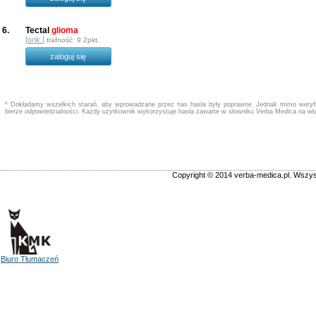
6.
Tectal
glioma
[
onk.
]
trafność: 9.2pkt.
zaloguj się
* Dokładamy wszelkich starań, aby wprowadzane przez nas hasła były poprawne. Jednak mimo weryfik
bierze odpowiedzialności. Każdy użytkownik wykorzystuje hasła zawarte w słowniku Verba Medica na wł
Copyright © 2014 verba-medica.pl. Wszys
Biuro Tłumaczeń