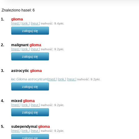
Znaleziono haseł: 6
1.
glioma
[
med.
] [
onk.
] [
neur.
]
trafność: 9.4pkt.
zaloguj się
2.
malignant
glioma
[
med.
] [
onk.
] [
neur.
]
trafność: 9.2pkt.
zaloguj się
3.
astrocytic
glioma
łac.Glioma astrocyticum
[
med.
] [
onk.
] [
neur.
]
trafność: 9.2pkt.
zaloguj się
4.
mixed
glioma
[
med.
] [
onk.
] [
neur.
]
trafność: 9.2pkt.
zaloguj się
5.
subependymal
glioma
[
med.
] [
onk.
] [
neur.
]
trafność: 9.2pkt.
zaloguj się