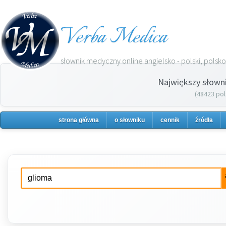
Verba Medica
słownik medyczny online angielsko - polski, polsko 
Największy słown
(48423 pol
strona główna
o słowniku
cennik
źródła