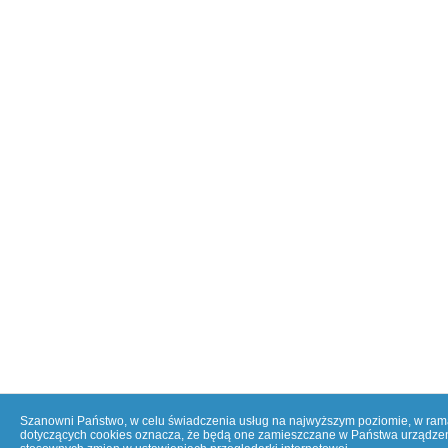
Szanowni Państwo, w celu świadczenia usług na najwyższym poziomie, w ramac
dotyczących cookies oznacza, że będą one zamieszczane w Państwa urządzen